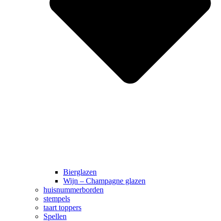
Bierglazen
Wijn – Champagne glazen
huisnummerborden
stempels
taart toppers
Spellen