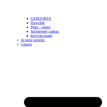
GEBOORTE
Huwelijk
Peter – meter
Juf/meester cadeau
kerst decoratie
In kleur geprint.
Glazen