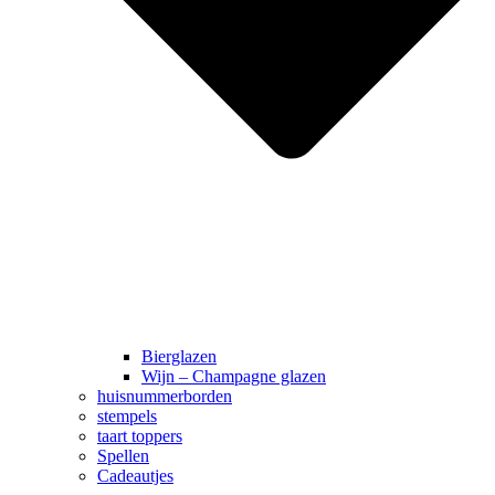
Bierglazen
Wijn – Champagne glazen
huisnummerborden
stempels
taart toppers
Spellen
Cadeautjes